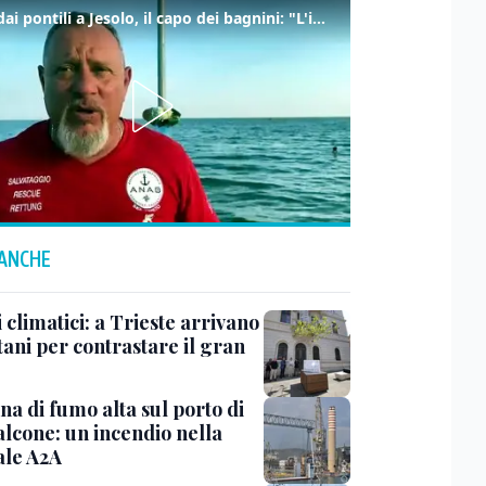
Tuffi dai pontili a Jesolo, il capo dei bagnini: "L'impegno di tutti per evitare altre tragedie"
 ANCHE
 climatici: a Trieste arrivano
tani per contrastare il gran
a di fumo alta sul porto di
lcone: un incendio nella
ale A2A