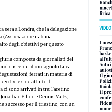
Ronch
macel
lirica
VIDEO
ra sera a Londra, che la delegazione
ia (Associazione italiana
I mes
lto degli obiettivi per questo
Franc
basket
all’ul
 giuria composta da giornalisti del
Auto 
ondo uscente, il romagnolo Luca
autos
degustazioni, ferrati in materia di
Il gi
Polizi
aperitivi e soprattutto di
Raiola
 ci sono arrivati in tre: l'aretino
Il pre
se Jonathan Fillon e Dennis Metz,
confe
l'iden
e successo per il triestino, con un
nome