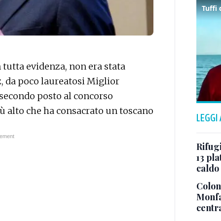
on tutta evidenza, non era stata
z, da poco laureatosi Miglior
l secondo posto al concorso
iù alto che ha consacrato un toscano
LEGGI
.
Rifugi
13 pla
caldo
Colonn
Monfa
centr