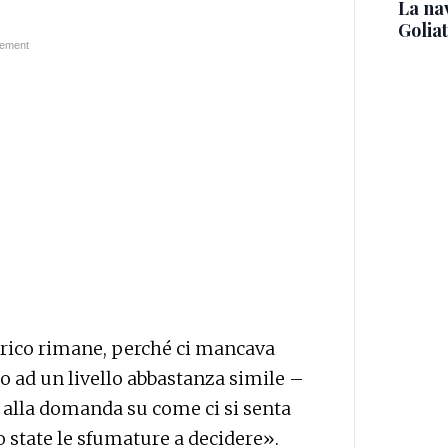
La na
Golia
ico rimane, perché ci mancava
 ad un livello abbastanza simile –
alla domanda su come ci si senta
 state le sfumature a decidere».