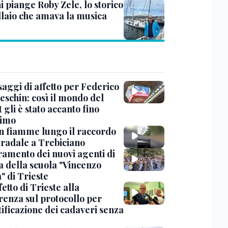
i piange Roby Zele, lo storico
laio che amava la musica
saggi di affetto per Federico
eschin: così il mondo del
 gli è stato accanto fino
timo
in fiamme lungo il raccordo
tradale a Trebiciano
uramento dei nuovi agenti di
a della scuola "Vincenzo
" di Trieste
fetto di Trieste alla
renza sul protocollo per
tificazione dei cadaveri senza