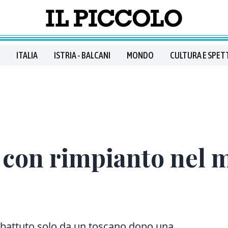
ITALIA
ISTRIA - BALCANI
MONDO
CULTURA E SPET
 con rimpianto nel 
no battuto solo da un toscano dopo una