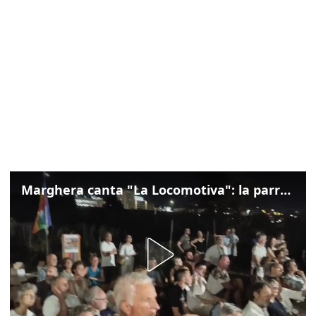
Marghera canta "La Locomotiva": la parrocchia della Cita ricorda Guccini