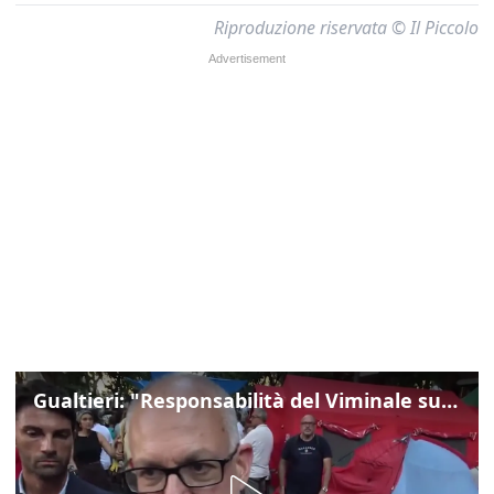
Riproduzione riservata © Il Piccolo
Gualtieri: "Responsabilità del Viminale su Spin Time? La posizione dei partiti è nota"