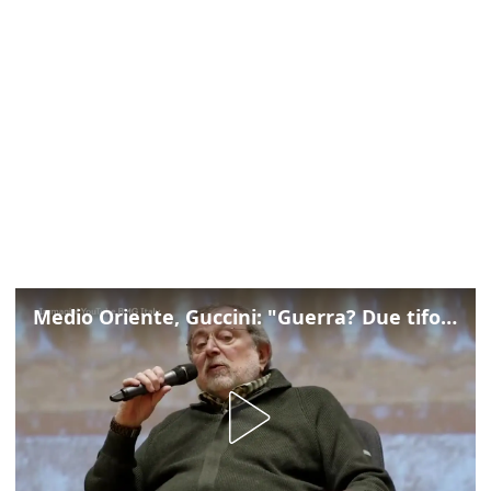
Medio Oriente, Guccini: "Guerra? Due tifoserie che si urlano contro e dimenticano vittime"