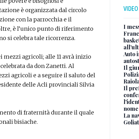
lie povere e bisognosi e
VIDEO
tazione è organizzata dal circolo
zione con la parrocchia e il
I mes
ltre, è l’unico punto di riferimento
Franc
 si celebra tale ricorrenza.
basket
all’ul
Auto 
i mezzi agricoli; alle 11 avrà inizio
autos
elebrata da don Zanetti. Al
Il gi
Polizi
zi agricoli e a seguire il saluto del
Raiola
idente delle Acli provinciali Silvia
Il pre
confe
l'iden
nome
nto di fraternità durante il quale
La na
onali bisiache.
Golia