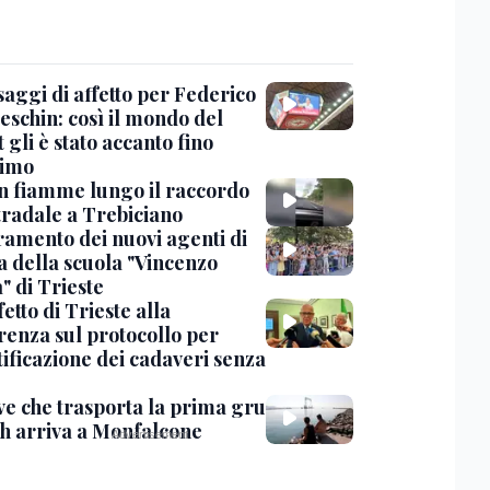
saggi di affetto per Federico
eschin: così il mondo del
 gli è stato accanto fino
timo
in fiamme lungo il raccordo
tradale a Trebiciano
uramento dei nuovi agenti di
a della scuola "Vincenzo
" di Trieste
fetto di Trieste alla
renza sul protocollo per
tificazione dei cadaveri senza
ve che trasporta la prima gru
th arriva a Monfalcone