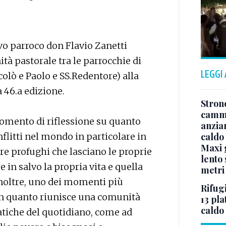
ovo parroco don Flavio Zanetti
ità pastorale tra le parrocchie di
LEGGI
olò e Paolo e SS.Redentore) alla
 46.a edizione.
Stron
cammi
omento di riflessione su quanto
anzia
onflitti nel mondo in particolare in
caldo
Maxi g
re profughi che lasciano le proprie
lento 
e in salvo la propria vita e quella
metri
inoltre, uno dei momenti più
Rifugi
 in quanto riunisce una comunità
13 pla
caldo
atiche del quotidiano, come ad