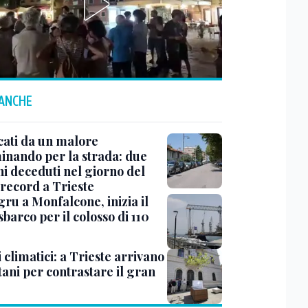
 ANCHE
cati da un malore
nando per la strada: due
ni deceduti nel giorno del
 record a Trieste
ru a Monfalcone, inizia il
sbarco per il colosso di 110
 climatici: a Trieste arrivano
tani per contrastare il gran