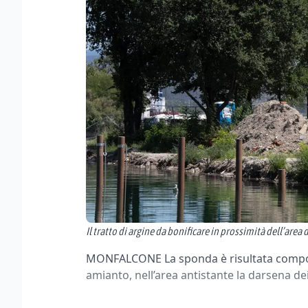
Il tratto di argine da bonificare in prossimità dell’area
MONFALCONE La sponda è risultata compost
amianto, nell’area antistante la darsena de