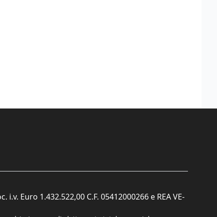
c. i.v. Euro 1.432.522,00 C.F. 05412000266 e REA VE-