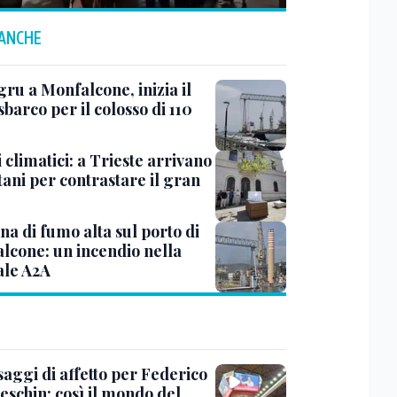
 ANCHE
ru a Monfalcone, inizia il
sbarco per il colosso di 110
 climatici: a Trieste arrivano
tani per contrastare il gran
a di fumo alta sul porto di
lcone: un incendio nella
ale A2A
saggi di affetto per Federico
eschin: così il mondo del