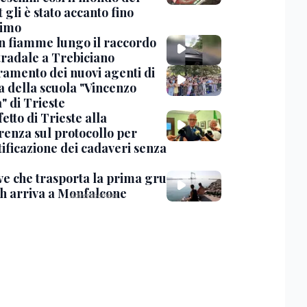
 gli è stato accanto fino
timo
in fiamme lungo il raccordo
tradale a Trebiciano
uramento dei nuovi agenti di
a della scuola "Vincenzo
" di Trieste
fetto di Trieste alla
renza sul protocollo per
tificazione dei cadaveri senza
ve che trasporta la prima gru
th arriva a Monfalcone