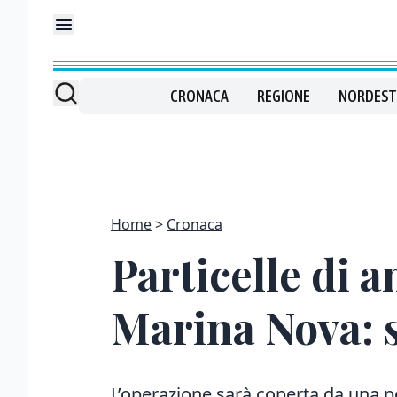
CRONACA
REGIONE
NORDEST
Home
Cronaca
Particelle di a
Marina Nova: s
L’operazione sarà coperta da una p