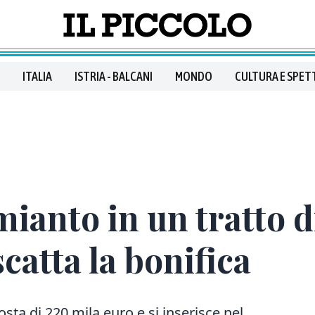
ITALIA
ISTRIA - BALCANI
MONDO
CULTURA E SPET
mianto in un tratto d
catta la bonifica
osta di 220 mila euro
e si inserisce nel