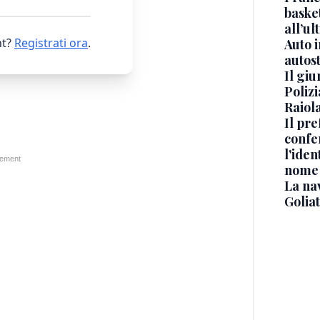
basket
all’ul
t?
Registrati ora
.
Auto 
autos
Il gi
Polizi
Raiola
Il pre
confe
l'iden
nome
La na
Golia