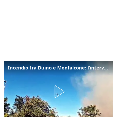
Incendio tra Duino e Monfalcone: l’intervento dei vigili del fuoco