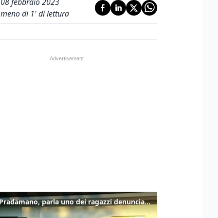
08 febbraio 2023
meno di 1' di lettura
Caso Pradamano, parla uno dei ragazzi denunciati per la limonata: "Volevo anche aiutare i miei"