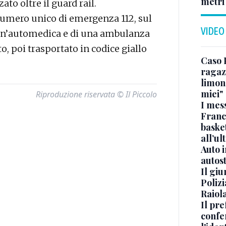
metri
zato oltre il guard rail.
numero unico di emergenza 112, sul
VIDEO
i un’automedica e di una ambulanza
o, poi trasportato in codice giallo
Caso 
ragaz
limona
miei"
Riproduzione riservata © Il Piccolo
I mes
Franc
basket
all’ul
Auto 
autos
Il gi
Polizi
Raiola
Il pre
confe