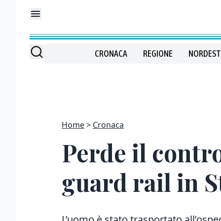
CRONACA
REGIONE
NORDEST
Home
Cronaca
Perde il contro
guard rail in 
L’uomo è stato trasportato all’ospe