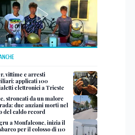
 ANCHE
r, vittime e arresti
liari: applicati 100
aletti elettronici a Trieste
te, stroncati da un malore
trada: due anziani morti nel
o del caldo record
ru a Monfalcone, inizia il
sbarco per il colosso di 110