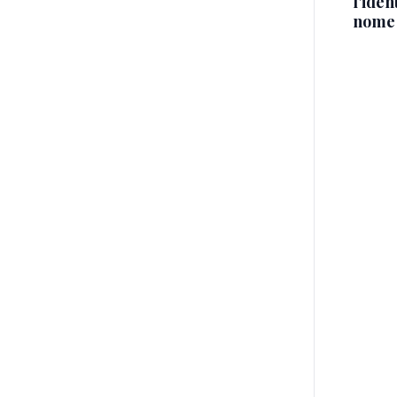
l'iden
nome