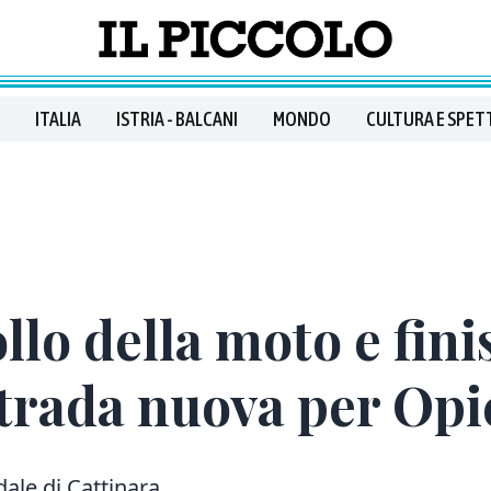
ITALIA
ISTRIA - BALCANI
MONDO
CULTURA E SPET
llo della moto e finis
Strada nuova per Opic
dale di Cattinara