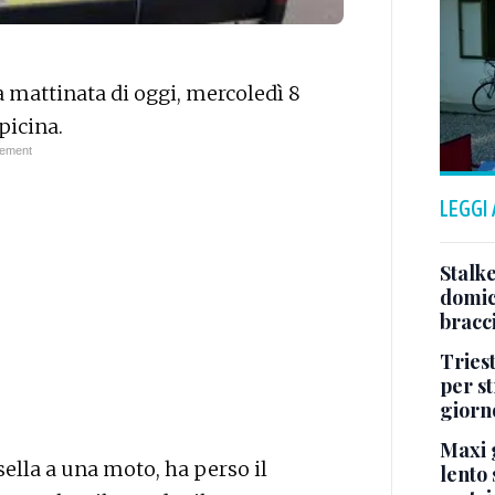
a mattinata di oggi, mercoledì 8
picina.
LEGGI
Stalke
domici
bracci
Tries
per s
giorn
Maxi g
ella a una moto, ha perso il
lento 