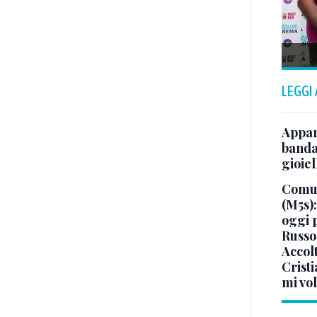
LEGGI
Appar
banda 
gioiel
Comun
(M5s)
oggi 
Russo
Accol
Crist
mi vo