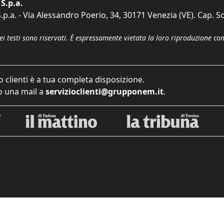
S.p.a.
p.a. - Via Alessandro Poerio, 34, 30171 Venezia (VE). Cap. So
dei testi sono riservati. È espressamente vietata la loro riproduzione co
o clienti è a tua completa disposizione.
 una mail a
servizioclienti@grupponem.it
.
iva sulla raccolta
Le tue preferenze relative alla priva