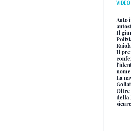
VIDEO
Auto 
autos
Il gi
Polizi
Raiola
Il pre
confe
l'iden
nome
La na
Golia
Oltre
della
sicur