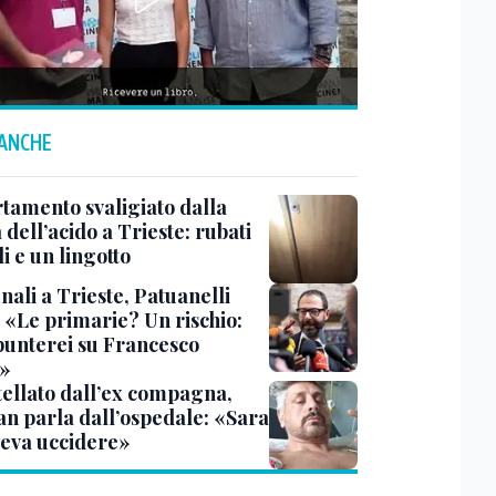
 ANCHE
tamento svaligiato dalla
dell’acido a Trieste: rubati
li e un lingotto
ali a Trieste, Patuanelli
: «Le primarie? Un rischio:
punterei su Francesco
»
tellato dall’ex compagna,
ian parla dall’ospedale: «Sara
leva uccidere»