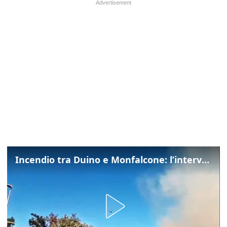
Incendio tra Duino e Monfalcone: l’intervento dei vigili del fuoco