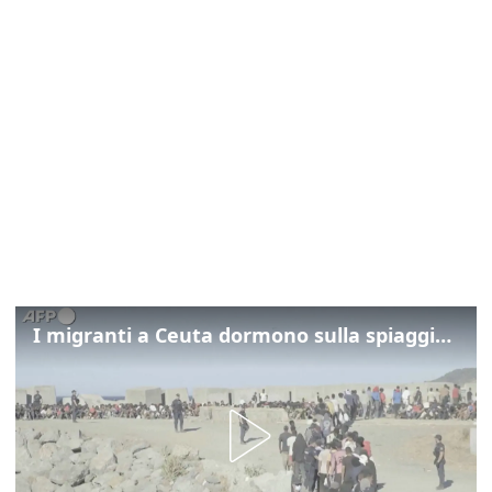
I migranti a Ceuta dormono sulla spiaggia: "Vogliamo entrare in Europa"