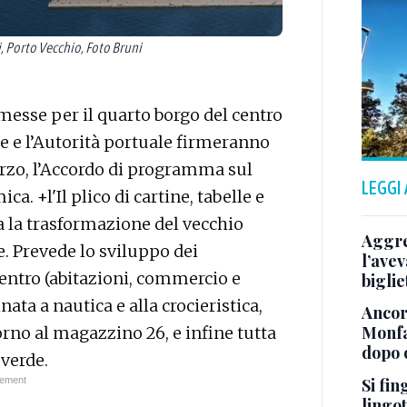
i, Porto Vecchio, Foto Bruni
emesse per il quarto borgo del centro
ne e l’Autorità portuale firmeranno
rzo, l’Accordo di programma sul
LEGGI
a. +l'Il plico di cartine, tabelle e
 la trasformazione del vecchio
Aggre
. Prevede lo sviluppo dei
l’avev
centro (abitazioni, commercio e
biglie
ata a nautica e alla crocieristica,
Ancora
Monfa
rno al magazzino 26, e infine tutta
dopo o
 verde.
Si fin
lingot