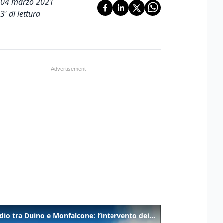
04 marzo 2021
3
' di lettura
Incendio tra Duino e Monfalcone: l’intervento dei vigili del fuoco