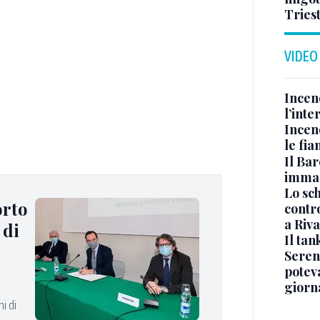
Tries
VIDEO
Incen
l’inte
Incen
le fi
Il Bar
immag
Lo sc
orto
contro
a Riva
 di
Il ta
Seren
potev
giorn
i di