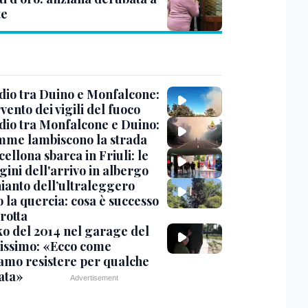
te
dio tra Duino e Monfalcone:
rvento dei vigili del fuoco
dio tra Monfalcone e Duino:
amme lambiscono la strada
cellona sbarca in Friuli: le
ini dell'arrivo in albergo
hianto dell’ultraleggero
 la quercia: cosa è successo
rotta
nko del 2014 nel garage del
issimo: «Ecco come
amo resistere per qualche
ata»