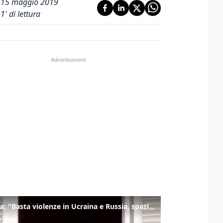
15 maggio 2019
1
' di lettura
Il Papa: "Basta violenze in Ucraina e Russia, spazio a diplomazia"