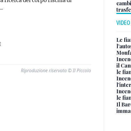
 ricerca del corpo rischia di
cambi
 —
trasf
VIDEO
Le fi
I
l’auto
Monfa
Incen
il Ca
Riproduzione riservata © Il Piccolo
le fi
Incen
l’inte
Incen
le fi
Il Bar
immag