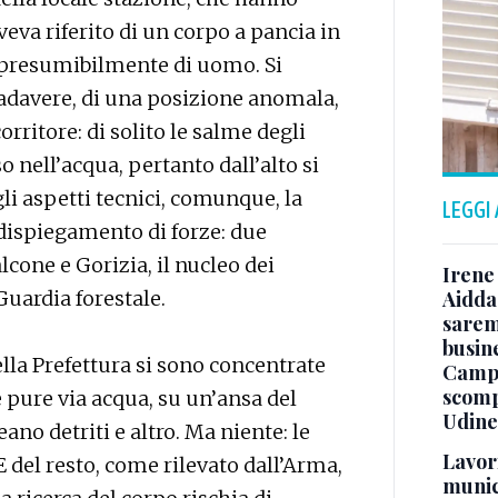
veva riferito di un corpo a pancia in
, presumibilmente di uomo. Si
cadavere, di una posizione anomala,
ritore: di solito le salme degli
nell’acqua, pertanto dall’alto si
gli aspetti tecnici, comunque, la
LEGGI
e dispiegamento di forze: due
lcone e Gorizia, il nucleo dei
Irene 
uardia forestale.
Aidda 
sarem
busin
lla Prefettura si sono concentrate
Campo
scomp
e pure via acqua, su un’ansa del
Udine
no detriti e altro. Ma niente: le
Lavori
E del resto, come rilevato dall’Arma,
munici