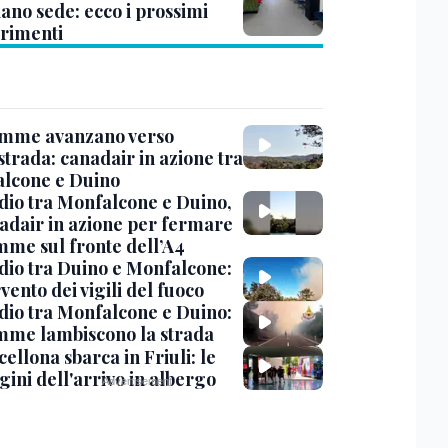
ano sede: ecco i prossimi
erimenti
amme avanzano verso
strada: canadair in azione tra
lcone e Duino
dio tra Monfalcone e Duino,
nadair in azione per fermare
amme sul fronte dell’A4
dio tra Duino e Monfalcone:
rvento dei vigili del fuoco
dio tra Monfalcone e Duino:
amme lambiscono la strada
cellona sbarca in Friuli: le
ini dell'arrivo in albergo