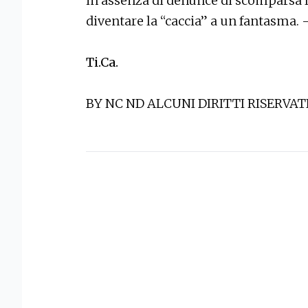
in assenza di denunce di scomparsa la
diventare la “caccia” a un fantasma.
Ti.Ca.
BY NC ND ALCUNI DIRITTI RISERVAT