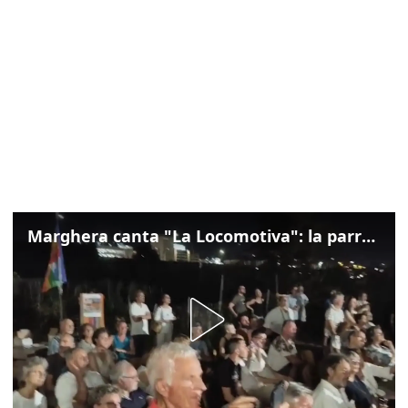
Marghera canta "La Locomotiva": la parrocchia della Cita ricorda Guccini