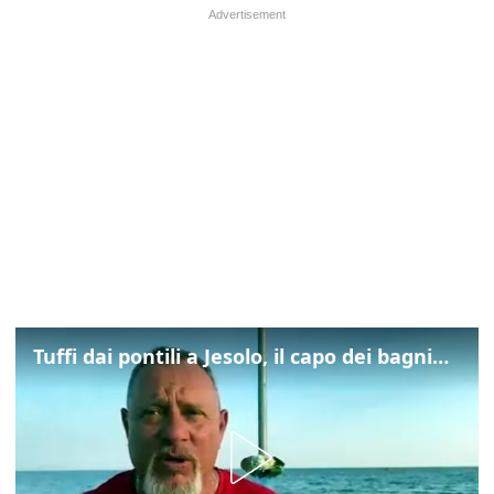
Tuffi dai pontili a Jesolo, il capo dei bagnini: "L'impegno di tutti per evitare altre tragedie"