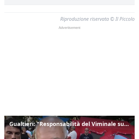
Riproduzione riservata © Il Piccolo
Gualtieri: "Responsabilità del Viminale su Spin Time? La posizione dei partiti è nota"