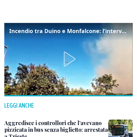
Incendio tra Duino e Monfalcone: l’intervento dei vigili del fuoco
LEGGI ANCHE
Aggredisce i controllori che l’avevano
pizzicata in bus senza biglietto: arrestata
a Trieste