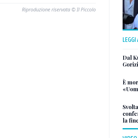
Riproduzione riservata © Il Piccolo
LEGGI
Dal K
Goriz
È mor
«Uomo
Svolta
confer
la fin