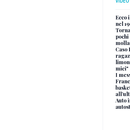
VIDEO
Ecco i
nel 19
Torna
pochi 
molla
Caso 
ragaz
limona
miei"
I mes
Franc
basket
all’ul
Auto 
autos