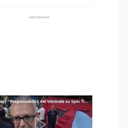
Gualtieri: "Responsabilità del Viminale su Spin Time? La posizione dei partiti è nota"