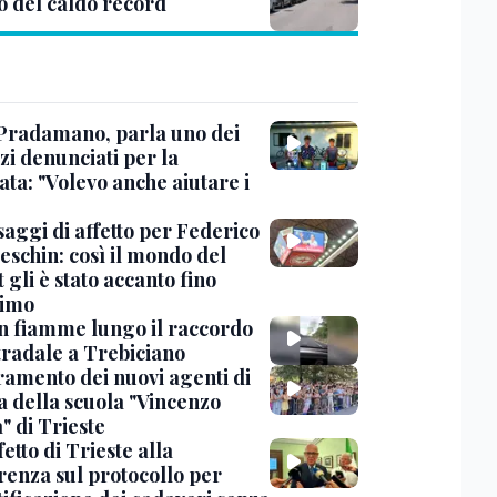
o del caldo record
Pradamano, parla uno dei
zi denunciati per la
ta: "Volevo anche aiutare i
saggi di affetto per Federico
eschin: così il mondo del
 gli è stato accanto fino
timo
in fiamme lungo il raccordo
tradale a Trebiciano
uramento dei nuovi agenti di
a della scuola "Vincenzo
" di Trieste
fetto di Trieste alla
renza sul protocollo per