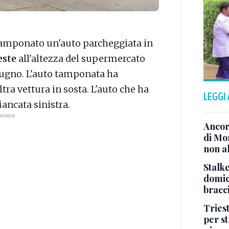
amponato un'auto parcheggiata in
este
all'altezza del supermercato
giugno. L'auto tamponata ha
ra vettura in sosta. L'auto che ha
LEGGI
iancata sinistra.
Ancor
di Mo
non al
Stalke
domici
bracci
Tries
per s