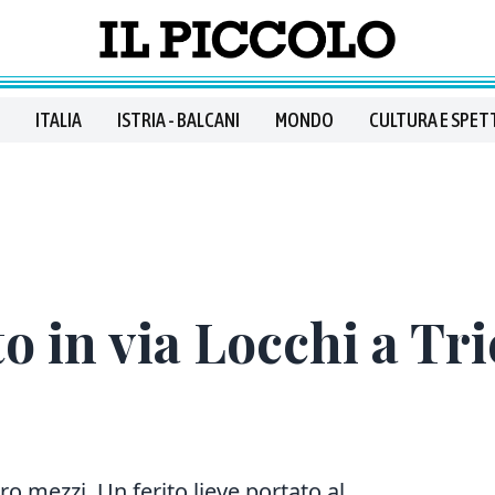
ITALIA
ISTRIA - BALCANI
MONDO
CULTURA E SPET
n via Locchi a Trie
ro mezzi. Un ferito lieve portato al