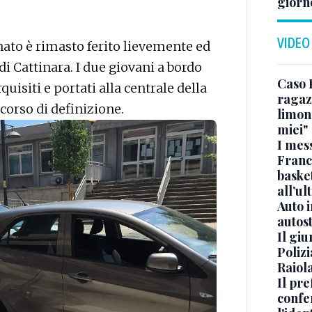
giorn
VIDEO
ato è rimasto ferito lievemente ed
di Cattinara. I due giovani a bordo
Caso 
uisiti e portati alla centrale della
ragaz
corso di definizione.
limona
miei"
I mes
Franc
basket
all’ul
Auto 
autos
Il gi
Polizi
Raiola
Il pre
confe