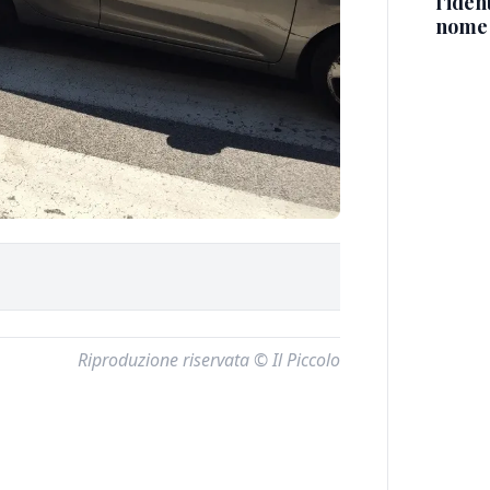
l'iden
nome
Riproduzione riservata © Il Piccolo