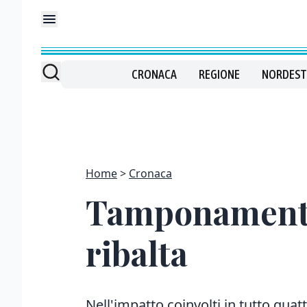
CRONACA
REGIONE
NORDEST
Home
Cronaca
Tamponamento i
ribalta
Nell'impatto coinvolti in tutto quatt