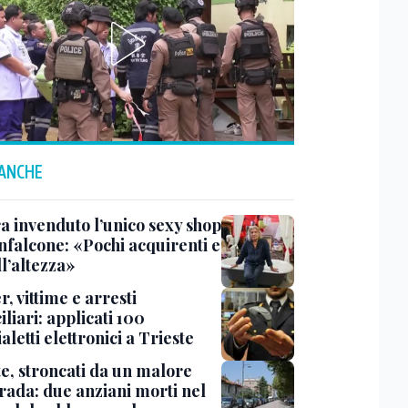
 ANCHE
a invenduto l’unico sexy shop
nfalcone: «Pochi acquirenti e
l’altezza»
r, vittime e arresti
liari: applicati 100
aletti elettronici a Trieste
te, stroncati da un malore
trada: due anziani morti nel