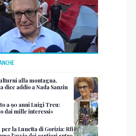
 ANCHE
ulturni alla montagna,
ia dice addio a Nada Sanzin
to a 90 anni Luigi Treu:
 dai mille interessi»
 per la Lunetta di Gorizia: Rfi
ma l’avvio dei cantieri entro