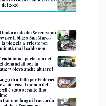
e del 2026
l tanko usato dai Serenissimi
97 per il blitz a San Marco
 la pioggia a Trieste per
minuti: ma il caldo non
Pradamano, parla uno dei
zi denunciati per la
ta: "Volevo anche aiutare i
saggi di affetto per Federico
eschin: così il mondo del
 gli è stato accanto fino
timo
in fiamme lungo il raccordo
tradale a Trebiciano