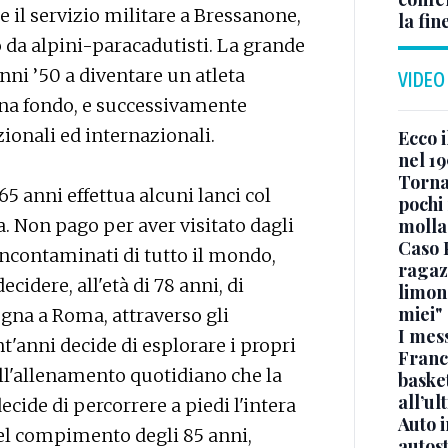
e il servizio militare a Bressanone,
la fin
da alpini-paracadutisti. La grande
nni ’50 a diventare un atleta
VIDEO
lina fondo, e successivamente
ionali ed internazionali.
Ecco i
nel 19
Torna
5 anni effettua alcuni lanci col
pochi 
a. Non pago per aver visitato dagli
molla
Caso 
 incontaminati di tutto il mondo,
ragaz
ecidere, all'età di 78 anni, di
limona
miei"
ogna a Roma, attraverso gli
I mes
t'anni decide di esplorare i propri
Franc
dell'allenamento quotidiano che la
basket
all’ul
ecide di percorrere a piedi l'intera
Auto 
 del compimento degli 85 anni,
autos