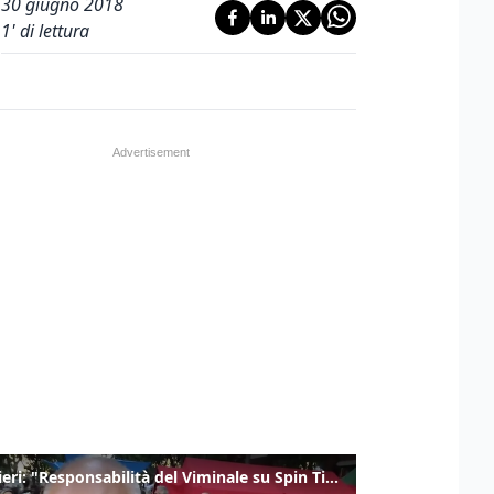
30 giugno 2018
1
' di lettura
Gualtieri: "Responsabilità del Viminale su Spin Time? La posizione dei partiti è nota"