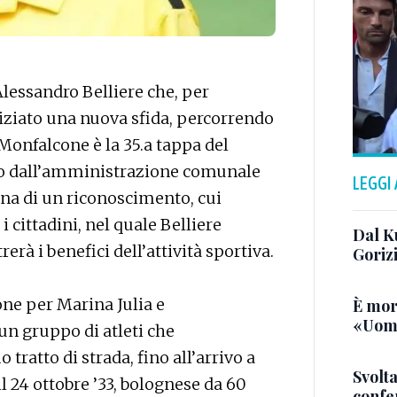
lessandro Belliere che, per
niziato una nuova sfida, percorrendo
 Monfalcone è la 35.a tappa del
uto dall’amministrazione comunale
LEGGI
egna di un riconoscimento, cui
cittadini, nel quale Belliere
Dal K
erà i benefici dell’attività sportiva.
Goriz
one per Marina Julia e
È mor
«Uomo
un gruppo di atleti che
ratto di strada, fino all’arrivo a
Svolta
l 24 ottobre ’33, bolognese da 60
confer