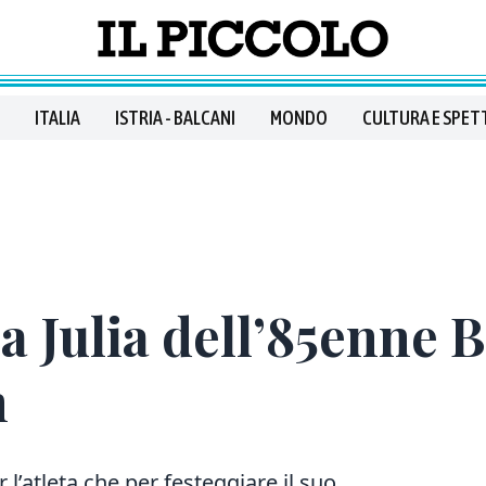
ITALIA
ISTRIA - BALCANI
MONDO
CULTURA E SPET
 Julia dell’85enne B
m
’atleta che per festeggiare il suo