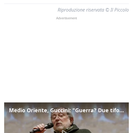
Riproduzione riservata © Il Piccolo
Medio Oriente, Guccini: "Guerra? Due tifoserie che si urlano contro e dimenticano vittime"