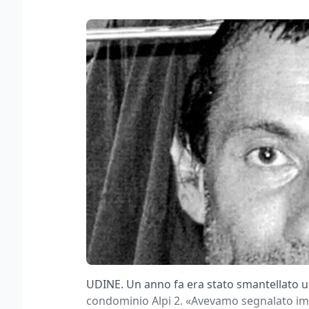
UDINE. Un anno fa era stato smantellato un
condominio Alpi 2. «Avevamo segnalato im