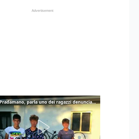
Caso Pradamano, parla uno dei ragazzi denunciati per la limonata: "Volevo anche aiutare i miei"