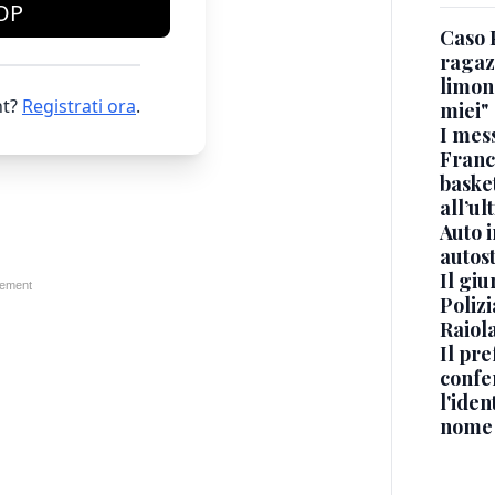
OP
Caso 
ragaz
limona
t?
Registrati ora
.
miei"
I mes
Franc
basket
all’ul
Auto 
autos
Il gi
Polizi
Raiola
Il pre
confe
l'iden
nome