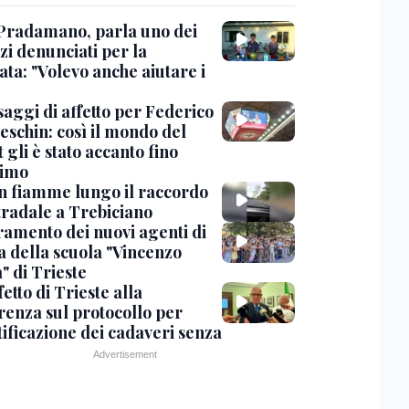
Pradamano, parla uno dei
zi denunciati per la
ta: "Volevo anche aiutare i
saggi di affetto per Federico
eschin: così il mondo del
 gli è stato accanto fino
timo
in fiamme lungo il raccordo
tradale a Trebiciano
uramento dei nuovi agenti di
a della scuola "Vincenzo
" di Trieste
fetto di Trieste alla
renza sul protocollo per
tificazione dei cadaveri senza