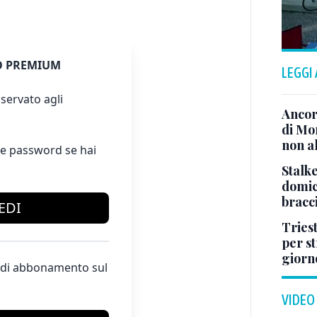
 PREMIUM
LEGGI
servato agli
Ancor
di Mo
non al
e password se hai
Stalke
domici
bracci
EDI
Tries
per s
giorn
te di abbonamento sul
VIDEO