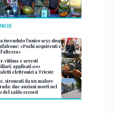
 ANCHE
a invenduto l’unico sexy shop
nfalcone: «Pochi acquirenti e
l’altezza»
r, vittime e arresti
liari: applicati 100
aletti elettronici a Trieste
te, stroncati da un malore
trada: due anziani morti nel
o del caldo record