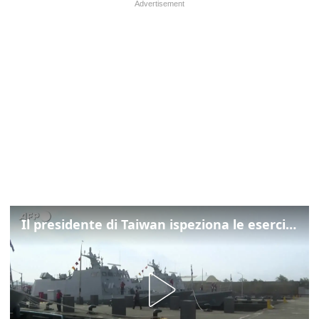
Il presidente di Taiwan ispeziona le esercitazioni della Marina