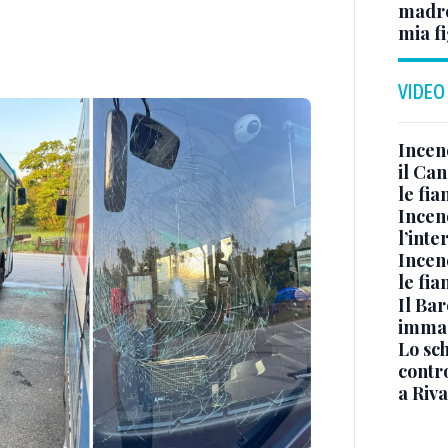
madre 
mia fi
VIDEO
Incen
il Ca
le fi
Incen
l’inte
Incen
le fi
Il Bar
immag
Lo sc
contro
a Riva