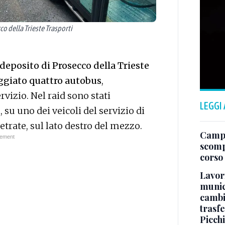
o della Trieste Trasporti
deposito di Prosecco della Trieste
giato quattro autobus
,
rvizio. Nel raid sono stati
LEGGI
 su uno dei veicoli del servizio di
etrate, sul lato destro del mezzo.
Campo
scomp
corso
Lavori
munici
cambi
trasf
Picchi