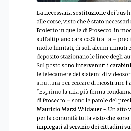
La
necessaria sostituzione dei bus
ha
alle corse, visto che è stato necessar
Broletto
in quella di Prosecco, in mod
sull'altipiano carsico.Si tratta – prec
molto limitati, di soli alcuni minuti e
deposito stazionano le linee degli au
Sul posto sono
intervenuti i carabini
le telecamere dei sistemi di videosorv
struttura per cercare di ricostruire l
"Esprimo la mia più ferma condanna
di Prosecco – sono le parole del presi
Maurizio Marzi Wildauer
-. Un atto 
per la comunità tutta visto che
sono s
impiegati al servizio dei cittadini su