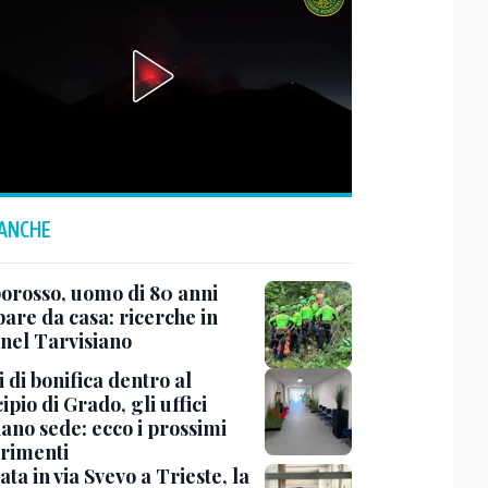
 ANCHE
rosso, uomo di 80 anni
are da casa: ricerche in
 nel Tarvisiano
 di bonifica dentro al
pio di Grado, gli uffici
ano sede: ecco i prossimi
erimenti
ata in via Svevo a Trieste, la