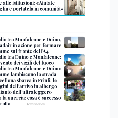
alle istituzioni: «Aiutate
glia e portatela in comunità»
dio tra Monfalcone e Duino,
nadair in azione per fermare
amme sul fronte dell’A4
dio tra Duino e Monfalcone:
rvento dei vigili del fuoco
dio tra Monfalcone e Duino:
amme lambiscono la strada
cellona sbarca in Friuli: le
ini dell'arrivo in albergo
hianto dell’ultraleggero
 la quercia: cosa è successo
rotta