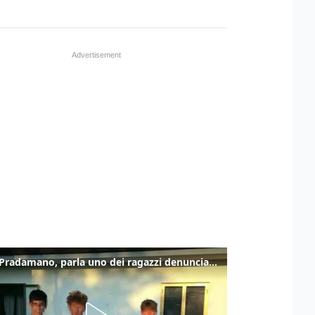
Caso Pradamano, parla uno dei ragazzi denunciati per la limonata: "Volevo anche aiutare i miei"