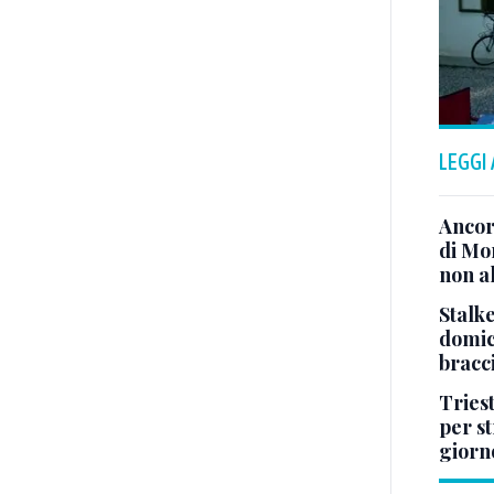
LEGGI
Ancor
di Mo
non al
Stalke
domici
bracci
Tries
per s
giorn