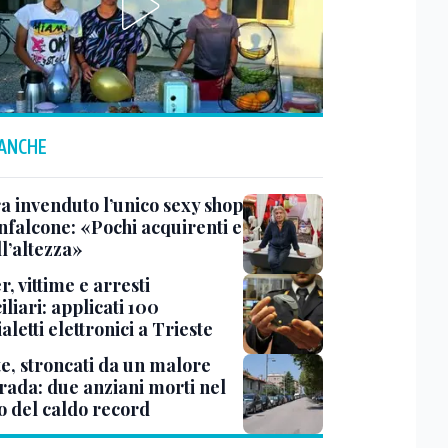
 ANCHE
a invenduto l’unico sexy shop
nfalcone: «Pochi acquirenti e
l’altezza»
r, vittime e arresti
liari: applicati 100
aletti elettronici a Trieste
te, stroncati da un malore
trada: due anziani morti nel
o del caldo record