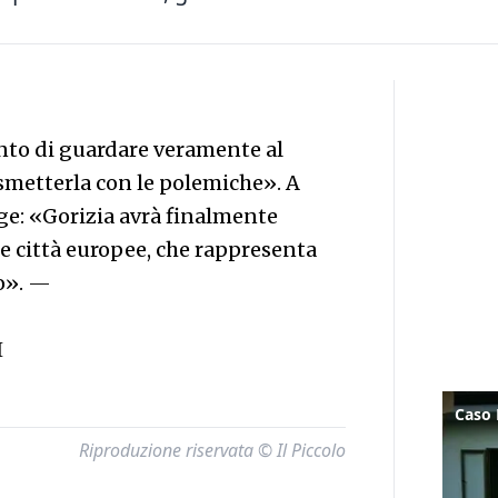
nto di guardare veramente al
 smetterla con le polemiche». A
ge: «Gorizia avrà finalmente
te città europee, che rappresenta
o».
—
I
Riproduzione riservata © Il Piccolo