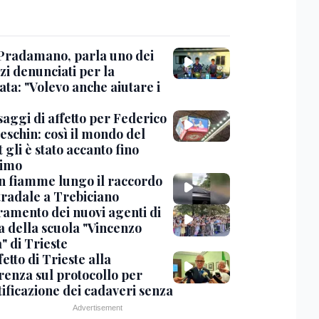
Pradamano, parla uno dei
zi denunciati per la
ta: "Volevo anche aiutare i
saggi di affetto per Federico
eschin: così il mondo del
 gli è stato accanto fino
timo
in fiamme lungo il raccordo
tradale a Trebiciano
uramento dei nuovi agenti di
a della scuola "Vincenzo
" di Trieste
fetto di Trieste alla
renza sul protocollo per
tificazione dei cadaveri senza