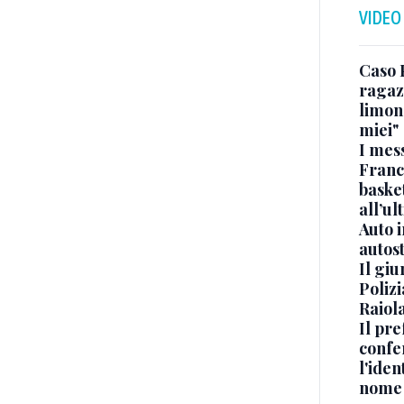
VIDEO
Caso 
ragaz
limona
miei"
I mes
Franc
basket
all’ul
Auto 
autos
Il gi
Polizi
Raiola
Il pre
confe
l'iden
nome