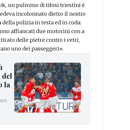
k, un pulmino di tifosi triestini è
edeva incolonnato dietro il nostro
della polizia in testa ed in coda:
sono affiancati due motorini con a
rato delle pietre contro i vetri,
ano uno dei passeggeri».
ù
 del
o la
ioco