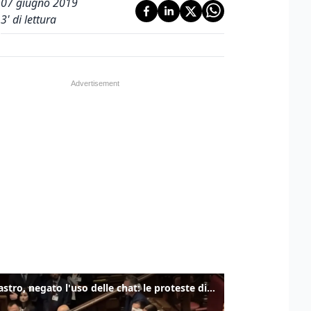
07 giugno 2019
3
' di lettura
Delmastro, negato l'uso delle chat: le proteste di Avs e M5s