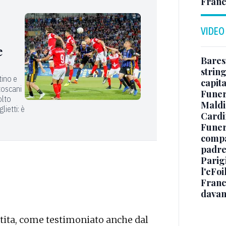
Franc
VIDEO
e
Baresi
string
tino e
capit
 toscani
Funer
olto
Maldin
lietti: è
Cardi
Funera
compag
padre,
Parigi
l'eFoi
Franco
davan
artita, come testimoniato anche dal