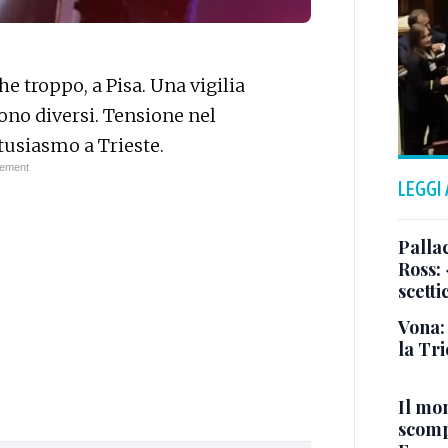
 troppo, a Pisa. Una vigilia
sono diversi. Tensione nel
tusiasmo a Trieste.
LEGGI
Pallac
Ross:
scetti
Vona:
la Tri
Il mo
scomp