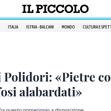
ITALIA
ISTRIA - BALCANI
MONDO
CULTURA E SPET
 Polidori: «Pietre co
fosi alabardati»
. Da questo pomeriggio a disposizione