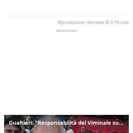
Riproduzione riservata © Il Piccolo
Gualtieri: "Responsabilità del Viminale su Spin Time? La posizione dei partiti è nota"