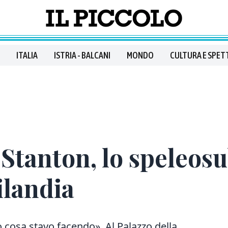
ITALIA
ISTRIA - BALCANI
MONDO
CULTURA E SPET
 Stanton, lo speleosu
ilandia
cosa stavo facendo». Al Palazzo della