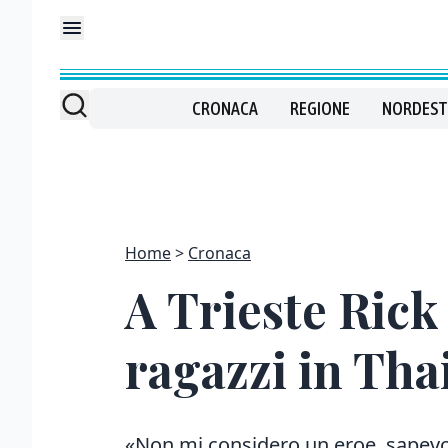
CRONACA
REGIONE
NORDEST
Home
Cronaca
A Trieste Rick
ragazzi in Tha
«Non mi considero un eroe, sapevo 