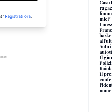
Caso 
ragaz
limona
t?
Registrati ora
.
miei"
I mes
Franc
basket
all’ul
Auto 
autos
Il gi
Polizi
Raiola
Il pre
confe
l'iden
nome