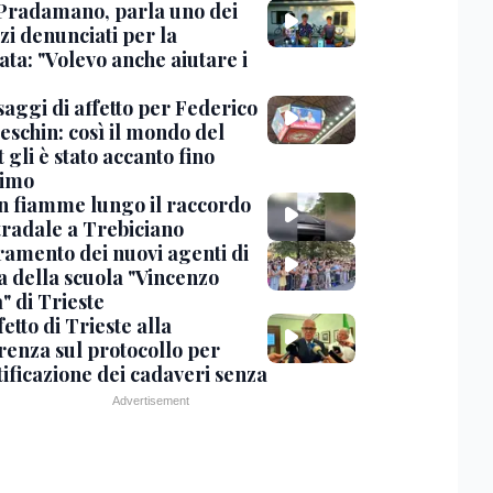
Pradamano, parla uno dei
zi denunciati per la
ta: "Volevo anche aiutare i
saggi di affetto per Federico
eschin: così il mondo del
 gli è stato accanto fino
timo
in fiamme lungo il raccordo
tradale a Trebiciano
uramento dei nuovi agenti di
a della scuola "Vincenzo
" di Trieste
fetto di Trieste alla
renza sul protocollo per
tificazione dei cadaveri senza