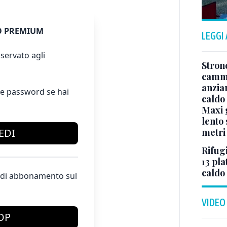
 PREMIUM
LEGGI
servato agli
Stron
cammi
anzia
e password se hai
caldo
Maxi g
lento 
EDI
metri
Rifugi
13 pla
caldo
te di abbonamento sul
VIDEO
OP