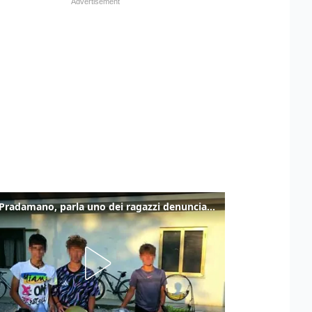
Caso Pradamano, parla uno dei ragazzi denunciati per la limonata: "Volevo anche aiutare i miei"