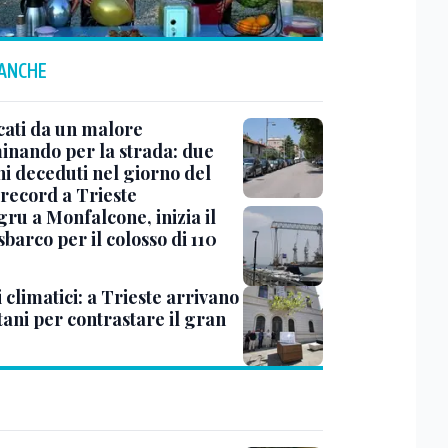
 ANCHE
cati da un malore
nando per la strada: due
ni deceduti nel giorno del
 record a Trieste
ru a Monfalcone, inizia il
sbarco per il colosso di 110
 climatici: a Trieste arrivano
tani per contrastare il gran