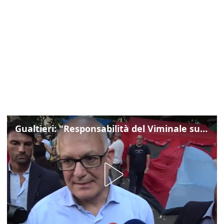
Gualtieri: "Responsabilità del Viminale su Spin Time? La posizione dei partiti è nota"