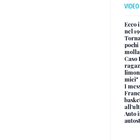
VIDEO
Ecco i
nel 19
Torna
pochi 
molla
Caso 
ragaz
limona
miei"
I mes
Franc
basket
all’ul
Auto 
autos