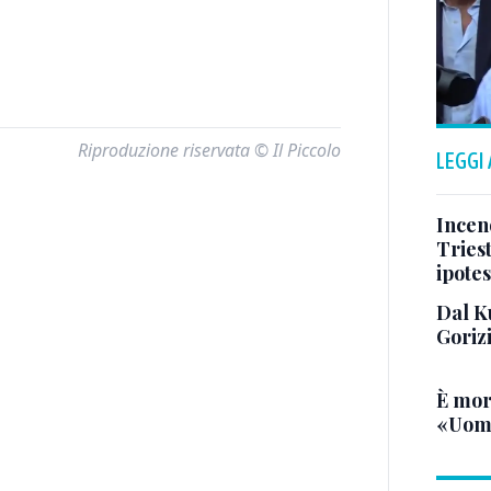
Riproduzione riservata © Il Piccolo
LEGGI
Incend
Triest
ipotes
Dal K
Goriz
È mor
«Uomo