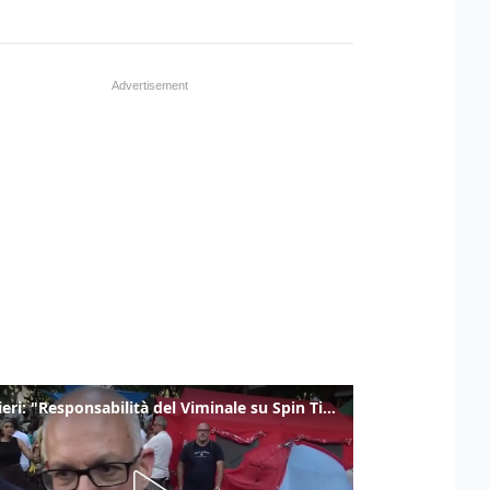
Gualtieri: "Responsabilità del Viminale su Spin Time? La posizione dei partiti è nota"