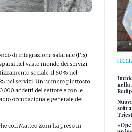
ndo di integrazione salariale (Fis)
LEGGI
i sparsi nel vasto mondo dei servizi
tizzamento sociale. Il 50% nel
Incid
0% nei servizi. Un numero piuttosto
nella 
40.000 addetti del settore e con le
Redipu
adro occupazionale generale del
Nuova 
sottra
Tries
«Oper
 che con Matteo Zorn ha preso in
un in