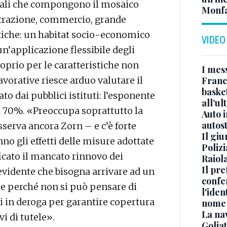
nali che compongono il mosaico
Monfa
istrazione, commercio, grande
tiche: un habitat socio-economico
VIDEO
n’applicazione flessibile degli
oprio per le caratteristiche non
I mes
Franc
avorative riesce arduo valutare il
basket
to dai pubblici istituti: l’esponente
all’ul
l 70%. «Preoccupa soprattutto la
Auto 
autos
serva ancora Zorn – e c’è forte
Il gi
 gli effetti delle misure adottate
Polizi
ficato il mancato rinnovo dei
Raiola
Il pre
 evidente che bisogna arrivare ad un
confe
e perché non si può pensare di
l'iden
 in deroga per garantire copertura
nome
La na
vi di tutele».
Golia