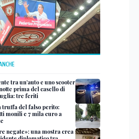
 ANCHE
ente tra un’auto e uno scooter
notte prima del casello di
glia: tre feriti
truffa del falso perito:
tti monili e 7 mila euro a
te
e negate»: una mostra crea
cidente diplomatico tra