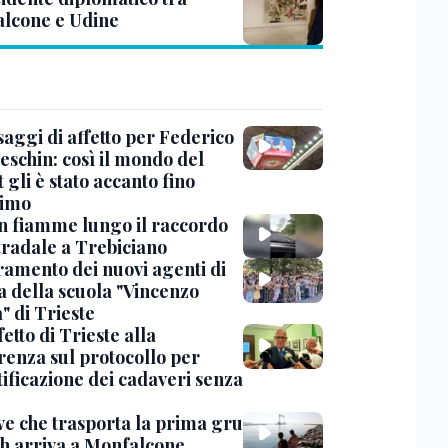
lcone e Udine
saggi di affetto per Federico
eschin: così il mondo del
 gli è stato accanto fino
timo
in fiamme lungo il raccordo
tradale a Trebiciano
uramento dei nuovi agenti di
a della scuola "Vincenzo
" di Trieste
fetto di Trieste alla
renza sul protocollo per
tificazione dei cadaveri senza
ve che trasporta la prima gru
th arriva a Monfalcone