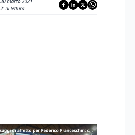
30 marzo 2021
2
' di lettura
I messaggi di affetto per Federico Franceschin: così il mondo del basket gli è stato accanto fino all’ultimo