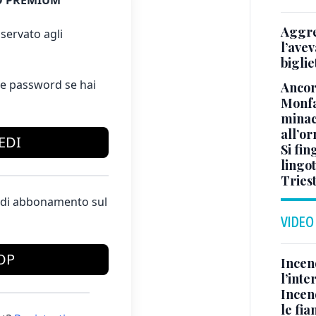
 PREMIUM
Aggre
servato agli
l’avev
biglie
e password se hai
Ancora
Monfa
minac
all’o
EDI
Si fin
lingot
Tries
te di abbonamento sul
VIDEO
OP
Incen
l’inte
Incen
le fi