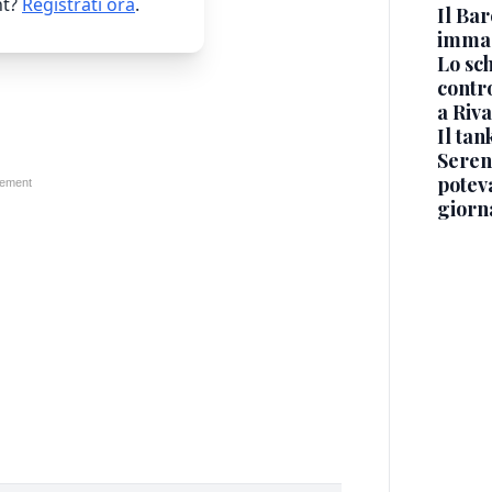
t?
Registrati ora
.
Il Bar
immag
Lo sc
contro
a Riva
Il ta
Seren
potev
giorn