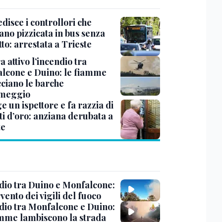
disce i controllori che
ano pizzicata in bus senza
tto: arrestata a Trieste
 attivo l’incendio tra
lcone e Duino: le fiamme
ciano le barche
rmeggio
ge un ispettore e fa razzia di
ti d’oro: anziana derubata a
te
dio tra Duino e Monfalcone:
rvento dei vigili del fuoco
dio tra Monfalcone e Duino:
amme lambiscono la strada