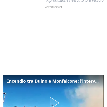
Riproduzione riservata © Il Piccolo
Incendio tra Duino e Monfalcone: l’intervento dei vigili del fuoco