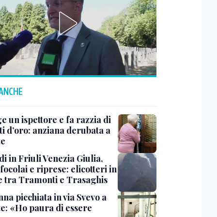
 ANCHE
ge un ispettore e fa razzia di
ti d’oro: anziana derubata a
te
i in Friuli Venezia Giulia,
focolai e riprese: elicotteri in
e tra Tramonti e Trasaghis
na picchiata in via Svevo a
te: «Ho paura di essere