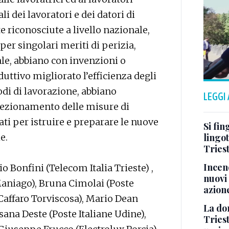
i dei lavoratori e dei datori di
e riconosciute a livello nazionale,
per singolari meriti di perizia,
ale, abbiano con invenzioni o
uttivo migliorato l’efficienza degli
di di lavorazione, abbiano
LEGGI
rfezionamento delle misure di
ati per istruire e preparare le nuove
Si fin
e.
lingot
Tries
Incend
io Bonfini (Telecom Italia Trieste) ,
nuovi 
Maniago), Bruna Cimolai (Poste
azion
Caffaro Torviscosa), Mario Dean
La don
ana Deste (Poste Italiane Udine),
Tries