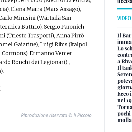
 Giuseppe Frucco (Electrolux Porcia),
uccis
cia), Elena Marra (Mars Assago),
Carlo Minisini (Wärtsilä San
VIDEO
termica Buttrio), Sergio Paronich
Il Bar
ni (Trieste Trasporti), Anna Pirrò
immag
mel Gaiarine), Luigi Ribis (Italpol
Lo sc
s Cormons), Ermanno Venier
contro
a Riva
ardo Ronchi dei Legionari) ,
Il ta
s).—
Seren
potev
giorn
I
Ecco i
nel 19
Torna
pochi 
Riproduzione riservata © Il Piccolo
molla