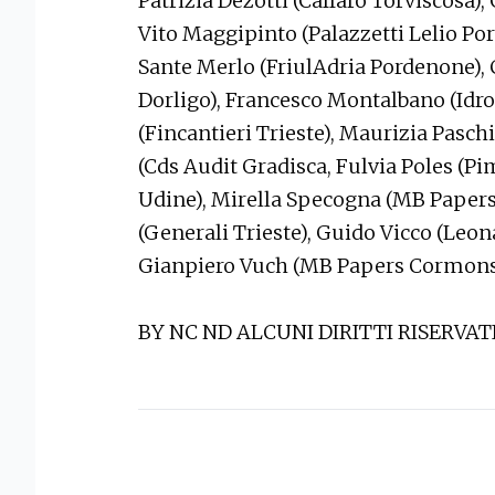
Patrizia Dezotti (Caffaro Torviscosa),
Vito Maggipinto (Palazzetti Lelio Por
Sante Merlo (FriulAdria Pordenone), 
Dorligo), Francesco Montalbano (Idro
(Fincantieri Trieste), Maurizia Paschi
(Cds Audit Gradisca, Fulvia Poles (Pim
Udine), Mirella Specogna (MB Paper
(Generali Trieste), Guido Vicco (Leon
Gianpiero Vuch (MB Papers Cormon
BY NC ND ALCUNI DIRITTI RISERVAT