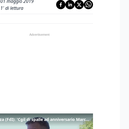
01 maggio 2019
1
' di lettura
Fidanza (FdI): 'Cgil di spalle ad anniversario Marcinelle mentre La Russa leggeva Mattarella, si vergogni!'