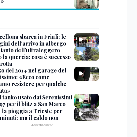
a»
cellona sbarca in Friuli: le
ini dell'arrivo in albergo
hianto dell’ultraleggero
 la quercia: cosa è successo
rotta
nko del 2014 nel garage del
issimo: «Ecco come
amo resistere per qualche
ata»
l tanko usato dai Serenissimi
97 per il blitz a San Marco
 la pioggia a Trieste per
minuti: ma il caldo non