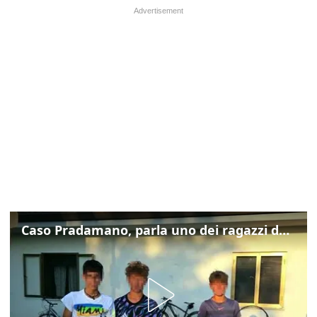
Caso Pradamano, parla uno dei ragazzi denunciati per la limonata: "Volevo anche aiutare i miei"