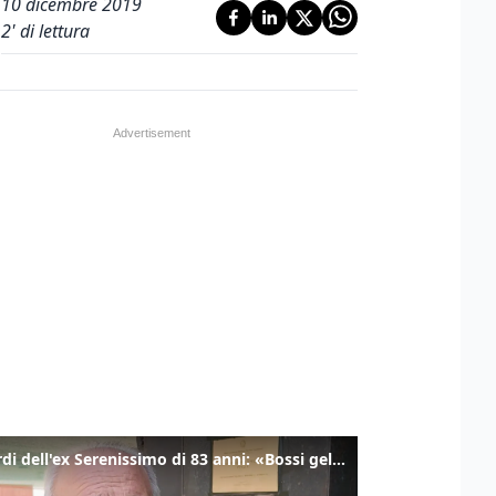
10 dicembre 2019
2
' di lettura
I ricordi dell'ex Serenissimo di 83 anni: «Bossi geloso di noi, in carcere mi cantavano l’inno di San Marco»