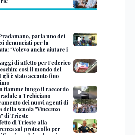
rie
Pradamano, parla uno dei
zi denunciati per la
ta: "Volevo anche aiutare i
saggi di affetto per Federico
eschin: così il mondo del
 gli è stato accanto fino
timo
in fiamme lungo il raccordo
tradale a Trebiciano
uramento dei nuovi agenti di
a della scuola "Vincenzo
" di Trieste
fetto di Trieste alla
renza sul protocollo per