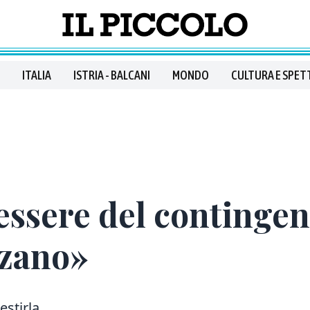
ITALIA
ISTRIA - BALCANI
MONDO
CULTURA E SPET
essere del contingen
lzano»
gestirla