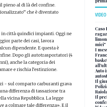
prima
l pieno al di là del confine.
ionalizzato” che è diventato
VIDEO
Caso 
in città quindici impianti. Oggi ne
ragaz
limona
gior parte dei casi, lavora
miei"
 alcun dipendente. E questa è
I mes
Franc
nfine. Dopo gli autotrasportatori (4
basket
nni), anche la categoria dei
all’ul
mare e rischia l’estinzione.
Auto 
autos
Il gi
i - sul comparto carburanti grava
Polizi
una differenza di tassazione tra
Raiola
Il pre
ella vicina Repubblica. La legge
confe
 a colmare tale differenza». E il