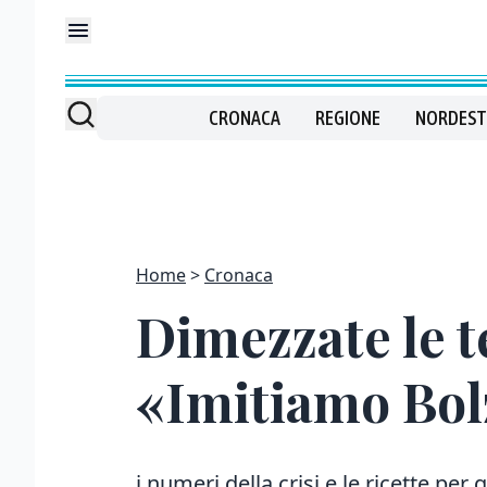
CRONACA
REGIONE
NORDEST
Home
Cronaca
Dimezzate le t
«Imitiamo Bo
i numeri della crisi e le ricette per 