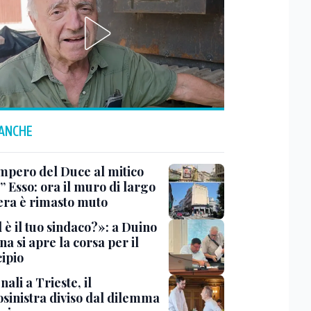
 ANCHE
impero del Duce al mitico
” Esso: ora il muro di largo
era è rimasto muto
 è il tuo sindaco?»: a Duino
na si apre la corsa per il
ipio
li a Trieste, il
osinistra diviso dal dilemma