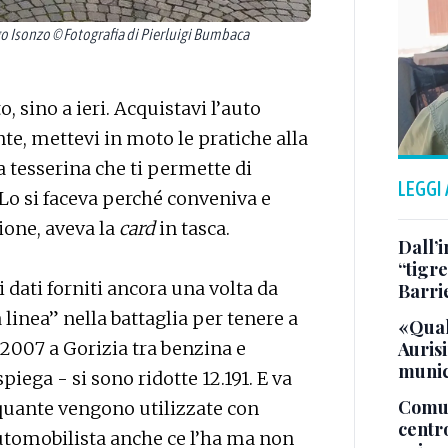
 Isonzo © Fotografia di Pierluigi Bumbaca
, sino a ieri. Acquistavi l’auto
e, mettevi in moto le pratiche alla
 tesserina che ti permette di
LEGGI
 Lo si faceva perché conveniva e
ione, aveva la
card
in tasca.
Dall’
“tigre
i dati forniti ancora una volta da
Barri
linea” nella battaglia per tenere a
«Qual
Aurisi
l 2007 a Gorizia tra benzina e
munic
iega - si sono ridotte 12.191. E va
Comuna
 quante vengono utilizzate con
centr
utomobilista anche ce l’ha ma non