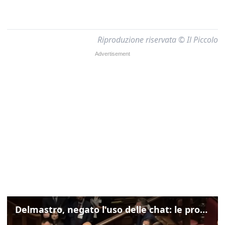
Riproduzione riservata © Il Piccolo
Delmastro, negato l'uso delle chat: le proteste di Avs e M5s