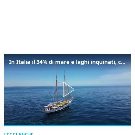
In Italia il 34% di mare e laghi inquinati, colpa della maladepurazione