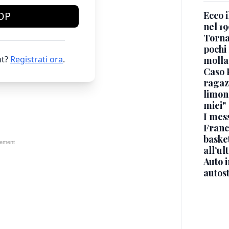
Ecco i
OP
nel 19
Torna
pochi 
t?
Registrati ora
.
molla
Caso 
ragaz
limona
miei"
I mes
Franc
basket
all’ul
Auto 
autos