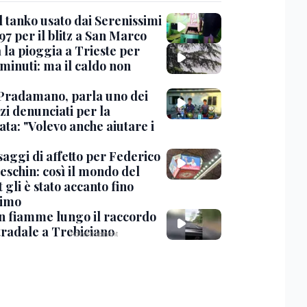
l tanko usato dai Serenissimi
97 per il blitz a San Marco
 la pioggia a Trieste per
minuti: ma il caldo non
Pradamano, parla uno dei
zi denunciati per la
ta: "Volevo anche aiutare i
saggi di affetto per Federico
eschin: così il mondo del
 gli è stato accanto fino
timo
in fiamme lungo il raccordo
tradale a Trebiciano