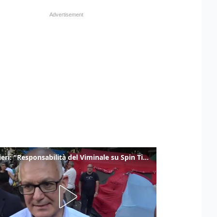
Gualtieri: "Responsabilità del Viminale su Spin Time? La posizione dei partiti è nota"