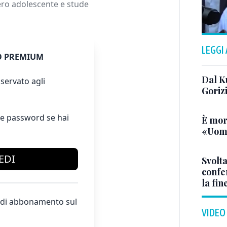
dero adolescente e stude
LEGGI
 PREMIUM
Dal K
servato agli
Goriz
e password se hai
È mor
«Uomo
EDI
Svolta
confer
la fin
te di abbonamento sul
VIDEO