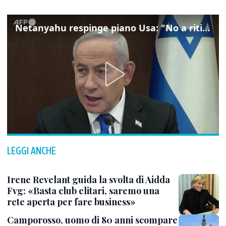
Netanyahu respinge piano Usa: "No a ritiro Idf senza disarmo Hamas"
LEGGI ANCHE
Irene Revelant guida la svolta di Aidda
Fvg: «Basta club elitari, saremo una
rete aperta per fare business»
Camporosso, uomo di 80 anni scompare