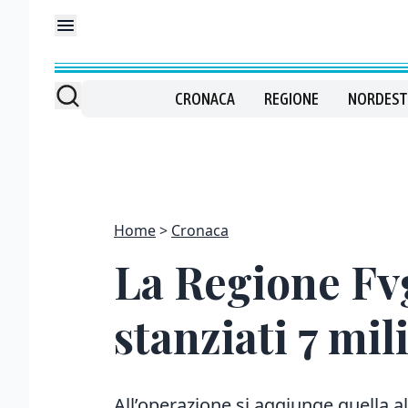
CRONACA
REGIONE
NORDEST
Home
Cronaca
La Regione Fvg
stanziati 7 mili
All’operazione si aggiunge quella al 