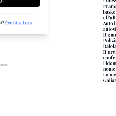
I mes
OP
Franc
basket
all’ul
t?
Registrati ora
.
Auto 
autos
Il gi
Polizi
Raiola
Il pre
confe
l'iden
nome
La na
Golia