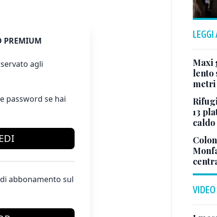
LEGGI
 PREMIUM
Maxi g
servato agli
lento 
metri
e password se hai
Rifugi
13 pla
caldo
EDI
Colonn
Monfa
centr
te di abbonamento sul
VIDEO