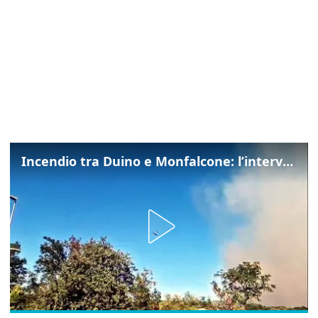
Incendio tra Duino e Monfalcone: l’intervento dei vigili del fuoco