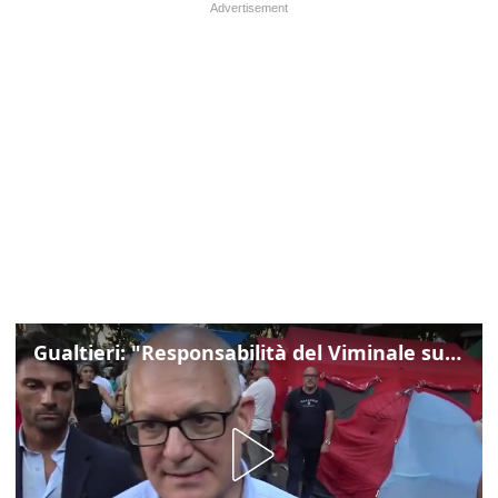
Gualtieri: "Responsabilità del Viminale su Spin Time? La posizione dei partiti è nota"