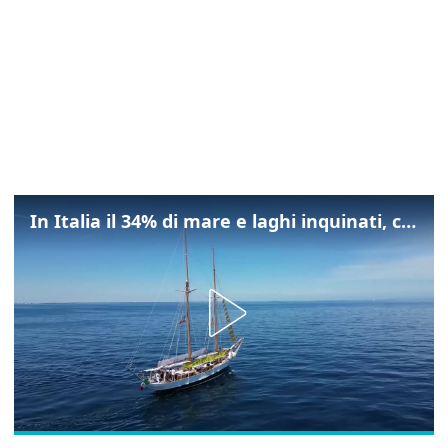
In Italia il 34% di mare e laghi inquinati, colpa della maladepurazione