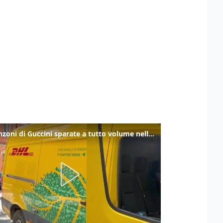
Le canzoni di Guccini sparate a tutto volume nella strada dove abitava