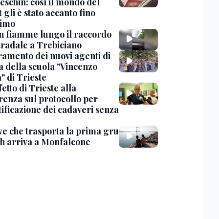
eschin: così il mondo del
 gli è stato accanto fino
timo
in fiamme lungo il raccordo
tradale a Trebiciano
uramento dei nuovi agenti di
a della scuola "Vincenzo
" di Trieste
fetto di Trieste alla
renza sul protocollo per
tificazione dei cadaveri senza
ve che trasporta la prima gru
th arriva a Monfalcone