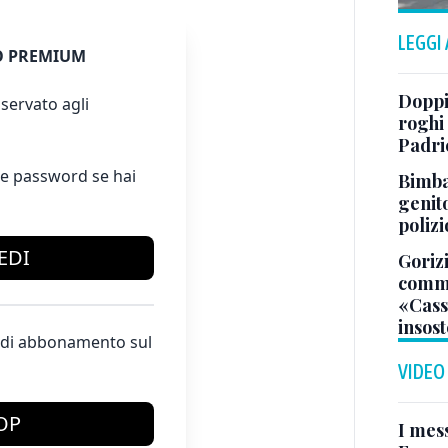
LEGGI
 PREMIUM
Doppi
servato agli
roghi
Padri
e password se hai
Bimba 
genito
polizi
EDI
Gorizi
comme
«Casso
insost
te di abbonamento sul
VIDEO
OP
I mes