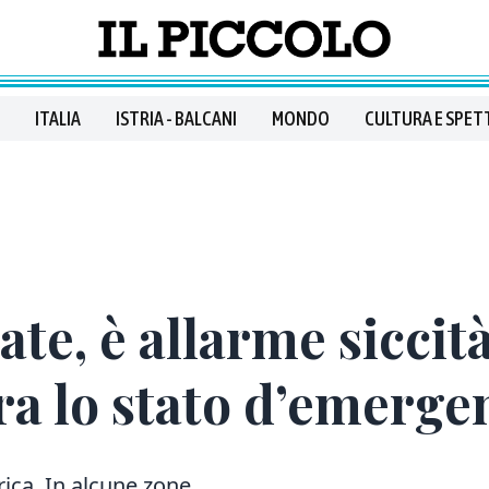
ITALIA
ISTRIA - BALCANI
MONDO
CULTURA E SPET
te, è allarme siccit
ra lo stato d’emerge
drica. In alcune zone