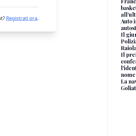
Franc
basket
all’ul
t?
Registrati ora
.
Auto 
autos
Il gi
Polizi
Raiola
Il pre
confe
l'iden
nome
La na
Golia