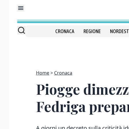
CRONACA
REGIONE
NORDEST
Home
Cronaca
Piogge dimezza
Fedriga prepa
A giorni un decreto sulla criticità i