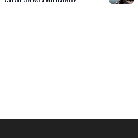
Goliath arriva a Monfalcone