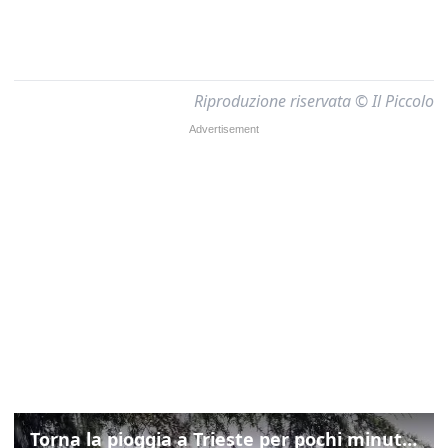
Riproduzione riservata © Il Piccolo
Torna la pioggia a Trieste per pochi minuti: ma il caldo non molla