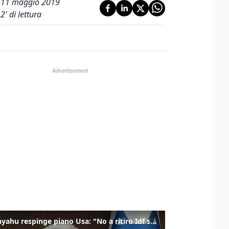
11 maggio 2019
2
' di lettura
Netanyahu respinge piano Usa: "No a ritiro Idf senza disarmo Hamas"