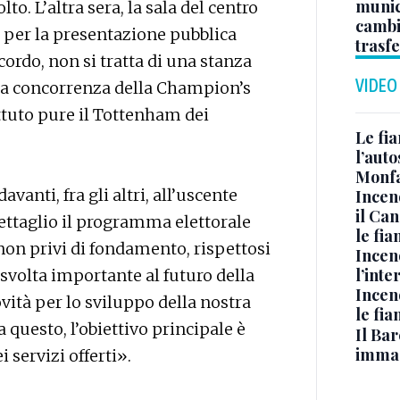
munici
o. L’altra sera, la sala del centro
cambi
o per la presentazione pubblica
trasf
cordo, non si tratta di una stanza
VIDEO
 la concorrenza della Champion’s
tuto pure il Tottenham dei
Le fi
l’auto
Monfa
vanti, fra gli altri, all’uscente
Incen
il Ca
 dettaglio il programma elettorale
le fi
non privi di fondamento, rispettosi
Incen
l’inte
 svolta importante al futuro della
Incen
vità per lo sviluppo della nostra
le fi
a questo, l’obiettivo principale è
Il Bar
immag
 servizi offerti».