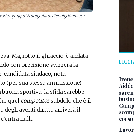
arie e gruppo © Fotografia di Pierluigi Bumbaca
va. Ma, rotto il ghiaccio, è andata
LEGGI
ndo con precisione svizzera la
, candidata sindaco, nota
Irene 
rito (per sua stessa ammissione)
Aidda 
 buona sportiva, la sfida sarebbe
sarem
busin
che quel
competitor
subdolo che è il
Campo
degli aventi diritto arriverà il
scomp
corso
’entra nulla.
Lavori