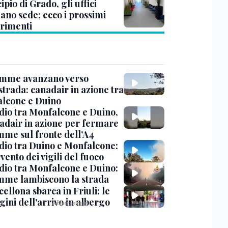
pio di Grado, gli uffici
ano sede: ecco i prossimi
erimenti
amme avanzano verso
strada: canadair in azione tra
lcone e Duino
dio tra Monfalcone e Duino,
nadair in azione per fermare
amme sul fronte dell’A4
dio tra Duino e Monfalcone:
rvento dei vigili del fuoco
dio tra Monfalcone e Duino:
amme lambiscono la strada
cellona sbarca in Friuli: le
ini dell'arrivo in albergo