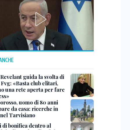
 ANCHE
Revelant guida la svolta di
Fvg: «Basta club elitari,
o una rete aperta per fare
ess»
rosso, uomo di 80 anni
are da casa: ricerche in
 nel Tarvisiano
 di bonifica dentro al