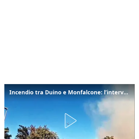
Incendio tra Duino e Monfalcone: l’intervento dei vigili del fuoco