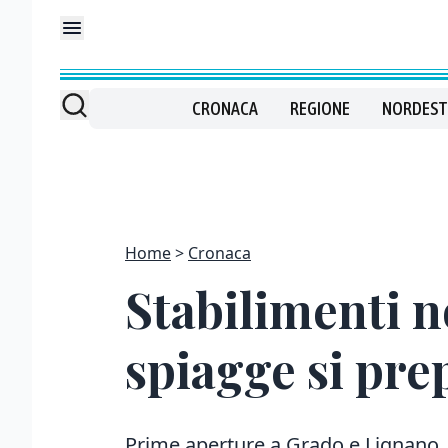
CRONACA
REGIONE
NORDEST
Home
Cronaca
Stabilimenti no
spiagge si pre
Prime aperture a Grado e Lignano,