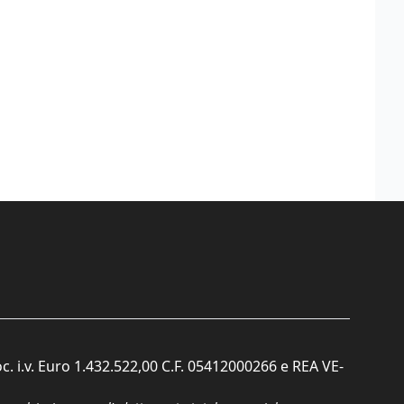
c. i.v. Euro 1.432.522,00 C.F. 05412000266 e REA VE-