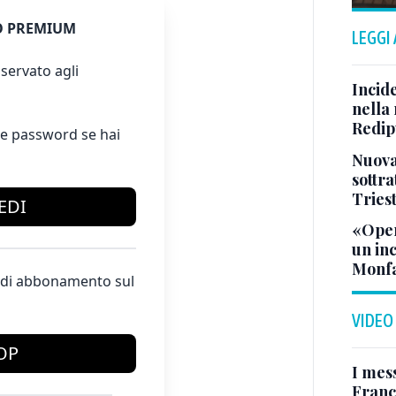
 PREMIUM
LEGGI
servato agli
Incid
nella 
Redipu
e password se hai
Nuova 
sottra
Tries
EDI
«Oper
un in
Monfa
te di abbonamento sul
VIDEO
OP
I mes
Franc