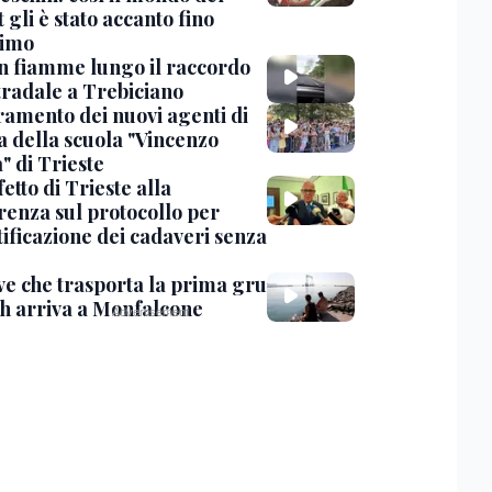
 gli è stato accanto fino
timo
in fiamme lungo il raccordo
tradale a Trebiciano
uramento dei nuovi agenti di
a della scuola "Vincenzo
" di Trieste
fetto di Trieste alla
renza sul protocollo per
tificazione dei cadaveri senza
ve che trasporta la prima gru
th arriva a Monfalcone