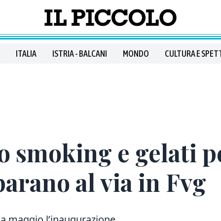
ITALIA
ISTRIA - BALCANI
MONDO
CULTURA E SPET
 smoking e gelati pe
parano al via in Fvg
 a maggio l’inaugurazione