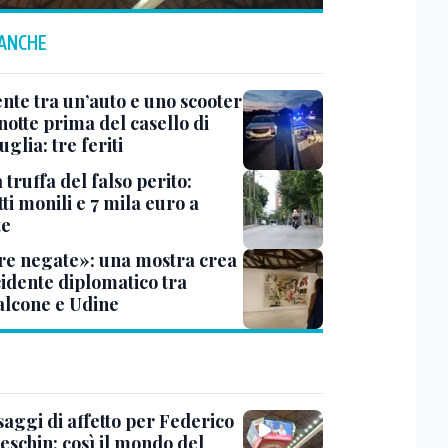
 ANCHE
ente tra un’auto e uno scooter
notte prima del casello di
glia: tre feriti
truffa del falso perito:
tti monili e 7 mila euro a
te
e negate»: una mostra crea
cidente diplomatico tra
lcone e Udine
saggi di affetto per Federico
eschin: così il mondo del