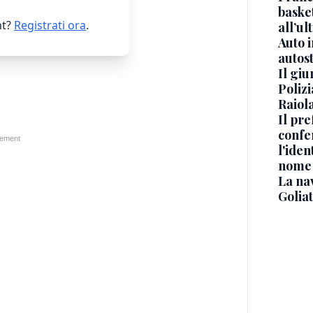
basket
t?
Registrati ora
.
all’ul
Auto 
autos
Il gi
Polizi
Raiola
Il pre
confe
l'iden
nome
La na
Golia