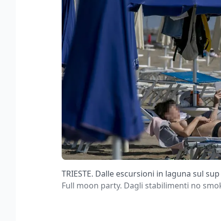
TRIESTE. Dalle escursioni in laguna sul sup 
Full moon party. Dagli stabilimenti no smoki